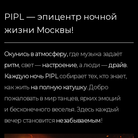
PIPL PAY
оформи карту привилегий PIPL в