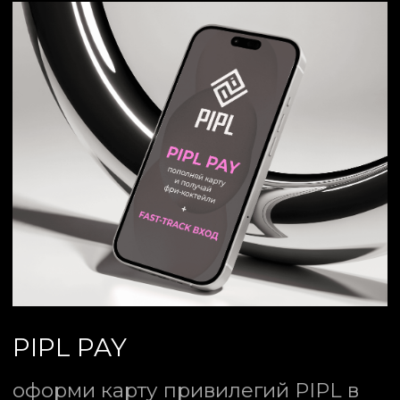
PIPL — ЭТО
ПРО ЛЮДЕЙ
PIPL — не просто ночной клуб
, это
сообщество людей, которые любят
музыку, свободу и энергию ночной
Москвы. Мы открыты для тебя
каждую среду, четверг, пятницу,
субботу и воскресенье
.
ЗАБРОНИРОВАТЬ СТОЛ
ПОПАСТЬ В СПИСКИ