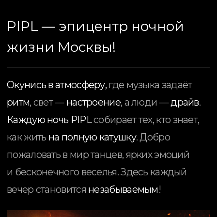
PIPL PAY
оформи карту привилегий PIPL в