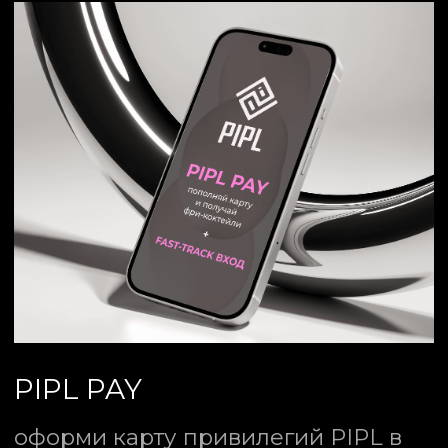
PIPL — ЭТО
ПРО ЛЮДЕЙ
PIPL — не просто ночной клуб
, это
сообщество людей, которые любят
музыку, свободу и энергию ночной
Москвы. Мы открыты для тебя
каждую среду, четверг, пятницу,
субботу и воскресенье
.
ЗАБРОНИРОВАТЬ СТОЛ
ПОПАСТЬ В СПИСКИ