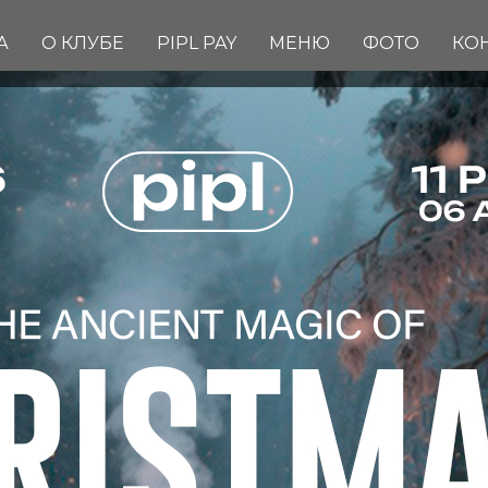
А
О КЛУБЕ
PIPL PAY
МЕНЮ
ФОТО
КО
CHRISTMAS 
Вход: FREE
FC/DC: 18+
Start: 23:00
Dress Code: HAIPOVIY WM
Адрес: Комсомольская пло
Info & Reserve:
+7(909) 633-6
FREE BAR для девочек c 23
В СПИСКИ
БРОНЬ