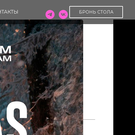
НТАКТЫ
БРОНЬ СТОЛА
// 06.12
OT
щадь 6
3-63
:00 — 00:00
 СТОЛА