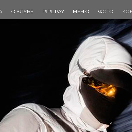
А
О КЛУБЕ
PIPL PAY
МЕНЮ
ФОТО
КО
SUNDAY // 
Вход: FREE
FC/DC: 18+
Start: 23:00
Dress Code: HAIPOVIY WM
Адрес: Комсомольская пло
Info & Reserve:
+7(909) 633-6
FREE BAR для девочек c 00
В СПИСКИ
БРОНЬ