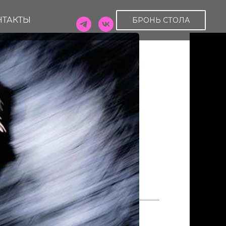
НТАКТЫ
БРОНЬ СТОЛА
19.10
OT
щадь 6
3-63
:00 — 01:00
 СТОЛА