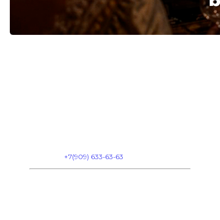
ФО ФРЕНДС // 17.06
Вход: FREE
FC/DC: 18+
Start: 23:00
Dress Code: HAIPOVIY WMOT
Адрес: Комсомольская площадь 6
Info & Reserve:
+7(909) 633-63-63
В СПИСКИ
БРОНЬ СТОЛА