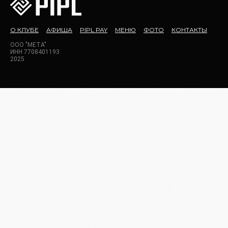
О КЛУБЕ
АФИША
PIPL PAY
МЕНЮ
ФОТО
КОНТАКТЫ
ООО "МЕТА"
ИНН 7708401193
2025