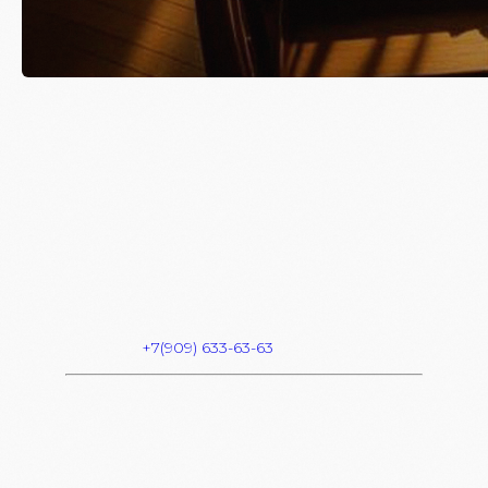
ВЕРСАЛЬ // 19.06
Вход: FREE
FC/DC: 18+
Start: 23:00
Dress Code: HAIPOVIY WMOT
Адрес: Комсомольская площадь 6
Info & Reserve:
+7(909) 633-63-63
В СПИСКИ
БРОНЬ СТОЛА