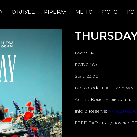
А
О КЛУБЕ
PIPL PAY
МЕНЮ
ФОТО
КО
THURSDAY /
Вход: FREE
FC/DC: 18+
Start: 23:00
Dress Code: HAIPOVIY WM
Адрес: Комсомольская пло
Info & Reserve:
+7(909) 633-6
FREE BAR для девочек c 00