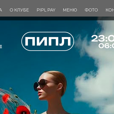
А
О КЛУБЕ
PIPL PAY
МЕНЮ
ФОТО
КО
ВОСКРЕСЕН
Вход: FREE
FC/DC: 18+
Start: 23:00
Dress Code: HAIPOVIY WM
Адрес: Комсомольская пло
Info & Reserve:
+7(909) 633-6
FREE BAR для девочек c 00
В СПИСКИ
БРОНЬ