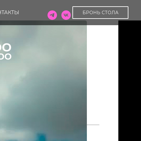
НТАКТЫ
БРОНЬ СТОЛА
ЬЕ // 05.04
OT
щадь 6
3-63
:00 — 01:00
 СТОЛА