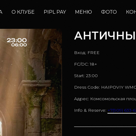
А
О КЛУБЕ
PIPL PAY
МЕНЮ
ФОТО
КО
АНТИЧНЫЙ 
Вход: FREE
FC/DC: 18+
Start: 23:00
Dress Code: HAIPOVIY WM
Адрес: Комсомольская пло
Info & Reserve:
+7(909) 633-6