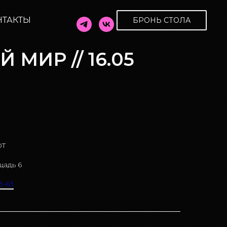
НТАКТЫ
БРОНЬ СТОЛА
МИР // 16.05
OT
щадь 6
3-63