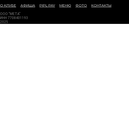
О КЛУБЕ
АФИША
PIPL PAY
МЕНЮ
ФОТО
КОНТАКТЫ
ООО "МЕТА"
ИНН 7708401193
2025