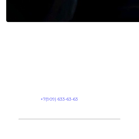
THURSDAY // 11.12
Вход: FREE
FC/DC: 18+
Start: 23:00
Dress Code: HAIPOVIY WMOT
Адрес: Комсомольская площадь 6
Info & Reserve:
+7(909) 633-63-63
FREE BAR для девочек c 23:00 — 00:00
В СПИСКИ