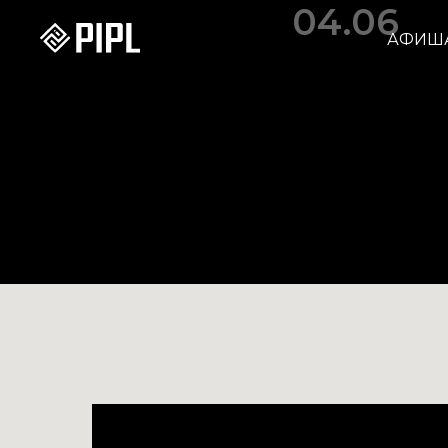
04.06
АФИШ