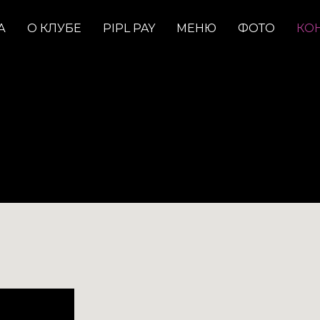
А
О КЛУБЕ
PIPL PAY
МЕНЮ
ФОТО
КО