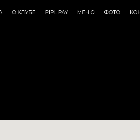
А
О КЛУБЕ
PIPL PAY
МЕНЮ
ФОТО
КО