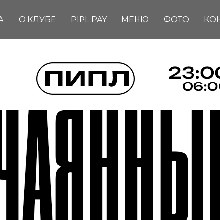
А
О КЛУБЕ
PIPL PAY
МЕНЮ
ФОТО
КО
ОТЧАЯНН
ДОМОХОЗЯ
Вход: FREE
FC/DC: 18+
Start: 23:00
Dress Code: HAIPOVIY WM
Адрес: Комсомольская пло
Info & Reserve:
+7(909) 633-6
В СПИСКИ
БРОНЬ