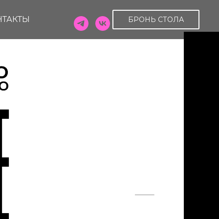
НТАКТЫ
БРОНЬ СТОЛА
ЫЕ
ЙКИ // 08.05
OT
щадь 6
3-63
 СТОЛА