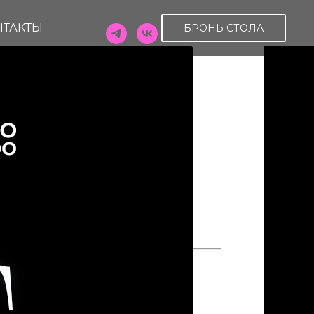
НТАКТЫ
БРОНЬ СТОЛА
 // 10.06
OT
щадь 6
3-63
 СТОЛА