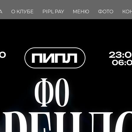
А
О КЛУБЕ
PIPL PAY
МЕНЮ
ФОТО
КО
ФО ФРЕНДС
Вход: FREE
FC/DC: 18+
Start: 23:00
Dress Code: HAIPOVIY WM
Адрес: Комсомольская пло
Info & Reserve:
+7(909) 633-6
В СПИСКИ
БРОНЬ