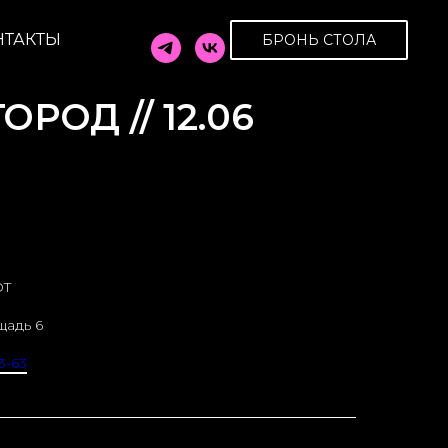
НТАКТЫ
БРОНЬ СТОЛА
РОД // 12.06
OT
щадь 6
3-63