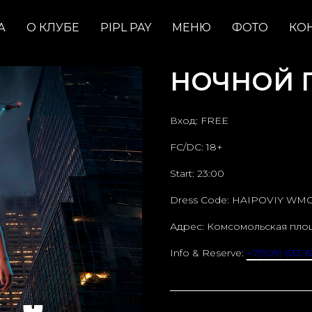
А
О КЛУБЕ
PIPL PAY
МЕНЮ
ФОТО
КО
НОЧНОЙ ГО
Вход: FREE
FC/DC: 18+
Start: 23:00
Dress Code: HAIPOVIY WM
Адрес: Комсомольская пло
Info & Reserve:
+7(909) 633-6