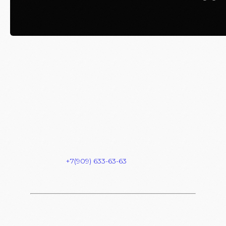
SUNDAY'S // 05.10
Вход: FREE
FC/DC: 18+
Start: 23:00
Dress Code: HAIPOVIY WMOT
Адрес: Комсомольская площадь 6
Info & Reserve:
+7(909) 633-63-63
FREE BAR для девочек c 00:00 — 01:00
В СПИСКИ