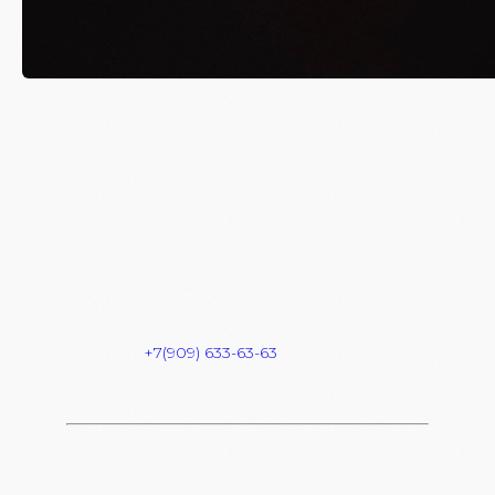
THURSDAY // 12.02
Вход: FREE
FC/DC: 18+
Start: 23:00
Dress Code: HAIPOVIY WMOT
Адрес: Комсомольская площадь 6
Info & Reserve:
+7(909) 633-63-63
FREE BAR для девочек c 23:00 — 00:00
В СПИСКИ