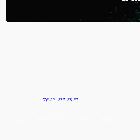
THE SPIES // 12.09
Вход: FREE
FC/DC: 18+
Start: 23:00
Dress Code: HAIPOVIY WMOT
Адрес: Комсомольская площадь 6
Info & Reserve:
+7(909) 633-63-63
FREE BAR для девочек c 23:00 — 00:00
В СПИСКИ