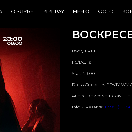
А
О КЛУБЕ
PIPL PAY
МЕНЮ
ФОТО
КО
ВОСКРЕСЕН
Вход: FREE
FC/DC: 18+
Start: 23:00
Dress Code: HAIPOVIY WM
Адрес: Комсомольская пло
Info & Reserve:
+7(909) 633-6