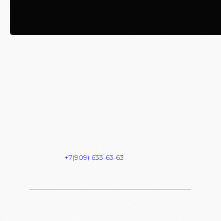
РИТМ СРЕДЫ // 11.03
Вход: FREE
FC/DC: 18+
Start: 23:00
Dress Code: HAIPOVIY WMOT
Адрес: Комсомольская площадь 6
Info & Reserve:
+7(909) 633-63-63
FREE BAR для девочек c 23:00 — 00:00
В СПИСКИ