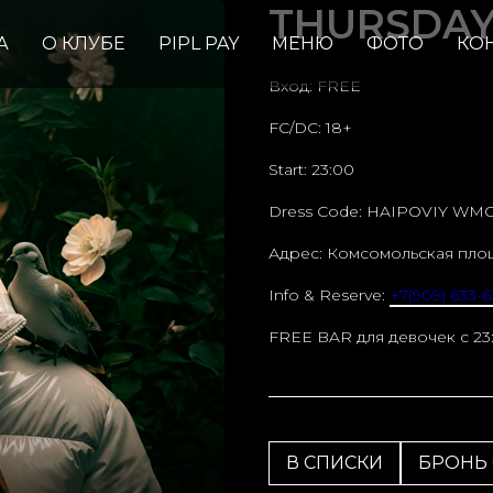
THURSDAY /
А
О КЛУБЕ
PIPL PAY
МЕНЮ
ФОТО
КО
Вход: FREE
FC/DC: 18+
Start: 23:00
Dress Code: HAIPOVIY WM
Адрес: Комсомольская пло
Info & Reserve:
+7(909) 633-6
FREE BAR для девочек c 23
В СПИСКИ
БРОНЬ