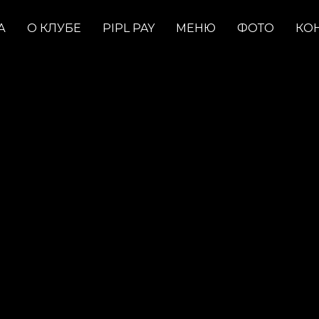
А
О КЛУБЕ
PIPL PAY
МЕНЮ
ФОТО
КО