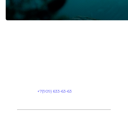
THE DOORS // 05.12
Вход: FREE
FC/DC: 18+
Start: 23:00
Dress Code: HAIPOVIY WMOT
Адрес: Комсомольская площадь 6
Info & Reserve:
+7(909) 633-63-63
FREE BAR для девочек c 23:00 — 00:00
В СПИСКИ