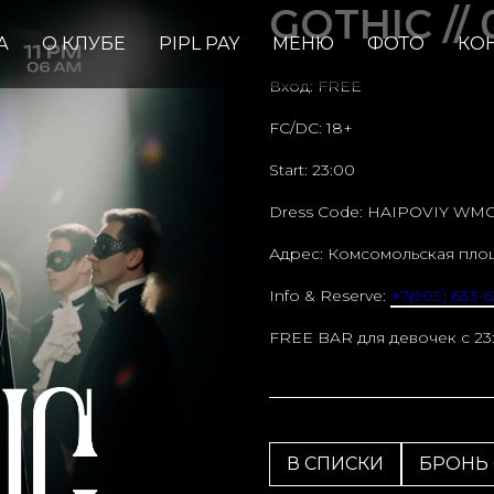
GOTHIC // 0
А
О КЛУБЕ
PIPL PAY
МЕНЮ
ФОТО
КО
Вход: FREE
FC/DC: 18+
Start: 23:00
Dress Code: HAIPOVIY WM
Адрес: Комсомольская пло
Info & Reserve:
+7(909) 633-6
FREE BAR для девочек c 23
В СПИСКИ
БРОНЬ